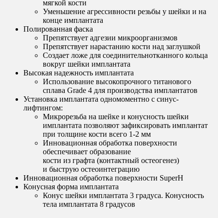
мягкой кости
Уменьшение агрессивности резьбы у шейки и на
конце имплантата
Полированная фаска
Препятствует адгезии микроорганизмов
Препятствует нарастанию кости над заглушкой
Создает ложе для соединительнотканного кольца
вокруг шейки имплантата
Высокая надежность имплантата
Использование высокопрочного титанового
сплава Grade 4 для производства имплантатов
Установка имплантата одномоментно с синус-
лифтингом:
Микрорезьба на шейке и конусность шейки
имплантата позволяют зафиксировать имплантат
при толщине кости всего 1-2 мм
Инновационная обработка поверхности
обеспечивает образование
кости из графта (контактный остеогенез)
и быструю остеоинтеграцию
Инновационная обработка поверхности SuperH
Конусная форма имплантата
Конус шейки имплантата 3 градуса. Конусность
тела имплантата 8 градусов