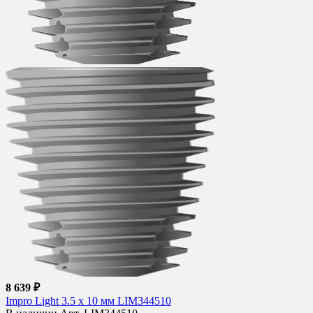
8 639 ₽
Impro Light 3.5 х 10 мм LIM344510