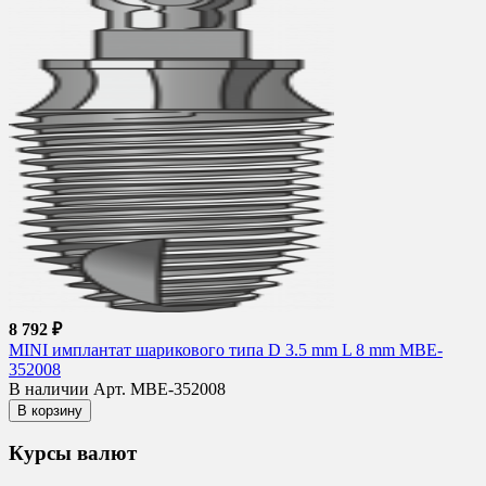
8 792 ₽
MINI имплантат шарикового типа D 3.5 mm L 8 mm MBE-
352008
В наличии
Арт. MBE-352008
В корзину
Курсы валют