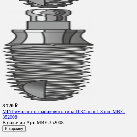
8 720 ₽
MINI имплантат шарикового типа D 3.5 mm L 8 mm MBE-
352008
В наличии
Арт. MBE-352008
В корзину