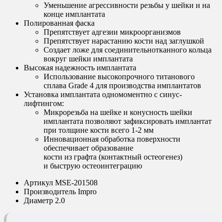
Уменьшение агрессивности резьбы у шейки и на
конце имплантата
Полированная фаска
Препятствует адгезии микроорганизмов
Препятствует нарастанию кости над заглушкой
Создает ложе для соединительнотканного кольца
вокруг шейки имплантата
Высокая надежность имплантата
Использование высокопрочного титанового
сплава Grade 4 для производства имплантатов
Установка имплантата одномоментно с синус-
лифтингом:
Микрорезьба на шейке и конусность шейки
имплантата позволяют зафиксировать имплантат
при толщине кости всего 1-2 мм
Инновационная обработка поверхности
обеспечивает образование
кости из графта (контактный остеогенез)
и быструю остеоинтеграцию
Артикул
MSE-201508
Производитель
Impro
Диаметр
2.0