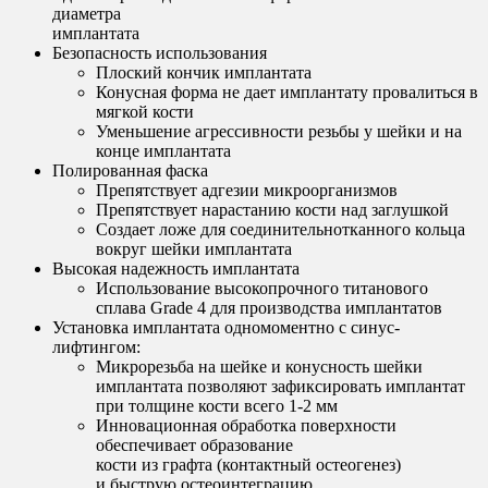
диаметра
имплантата
Безопасность использования
Плоский кончик имплантата
Конусная форма не дает имплантату провалиться в
мягкой кости
Уменьшение агрессивности резьбы у шейки и на
конце имплантата
Полированная фаска
Препятствует адгезии микроорганизмов
Препятствует нарастанию кости над заглушкой
Создает ложе для соединительнотканного кольца
вокруг шейки имплантата
Высокая надежность имплантата
Использование высокопрочного титанового
сплава Grade 4 для производства имплантатов
Установка имплантата одномоментно с синус-
лифтингом:
Микрорезьба на шейке и конусность шейки
имплантата позволяют зафиксировать имплантат
при толщине кости всего 1-2 мм
Инновационная обработка поверхности
обеспечивает образование
кости из графта (контактный остеогенез)
и быструю остеоинтеграцию