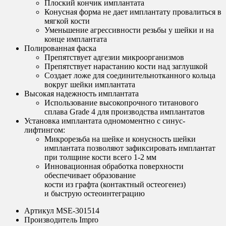
Плоский кончик имплантата
Конусная форма не дает имплантату провалиться в
мягкой кости
Уменьшение агрессивности резьбы у шейки и на
конце имплантата
Полированная фаска
Препятствует адгезии микроорганизмов
Препятствует нарастанию кости над заглушкой
Создает ложе для соединительнотканного кольца
вокруг шейки имплантата
Высокая надежность имплантата
Использование высокопрочного титанового
сплава Grade 4 для производства имплантатов
Установка имплантата одномоментно с синус-
лифтингом:
Микрорезьба на шейке и конусность шейки
имплантата позволяют зафиксировать имплантат
при толщине кости всего 1-2 мм
Инновационная обработка поверхности
обеспечивает образование
кости из графта (контактный остеогенез)
и быструю остеоинтеграцию
Артикул
MSE-301514
Производитель
Impro