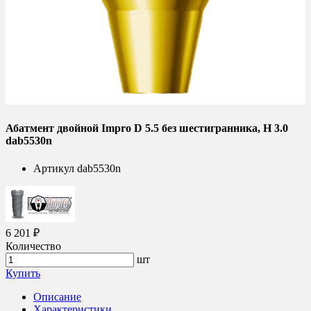
Абатмент двойной Impro D 5.5 без шестигранника, H 3.0
dab5530n
Артикул
dab5530n
6 201 ₽
Количество
шт
Купить
Описание
Характеристики