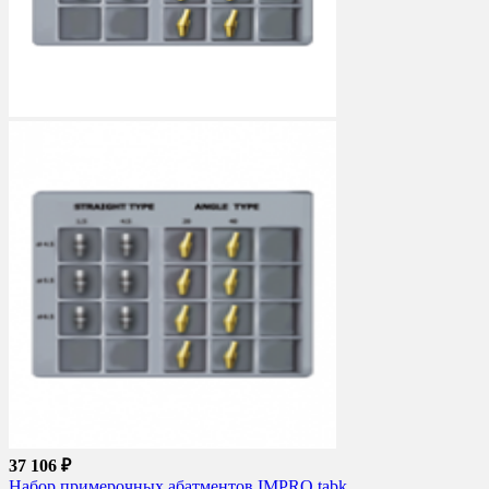
37 106 ₽
Набор примерочных абатментов IMPRO tabk