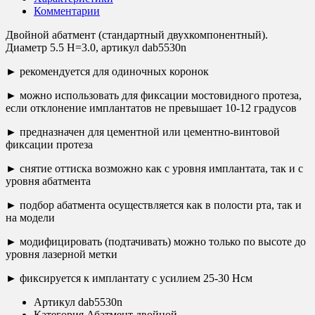
Комментарии
Двойной абатмент (стандартный двухкомпонентный).
Диаметр 5.5 H=3.0, артикул dab5530n
► рекомендуется для одиночных коронок
► можно использовать для фиксации мостовидного протеза,
если отклонение имплантатов не превышает 10-12 градусов
► предназначен для цементной или цементно-винтовой
фиксации протеза
► снятие оттиска возможно как с уровня имплантата, так и с
уровня абатмента
► подбор абатмента осуществляется как в полости рта, так и
на модели
► модифицировать (подтачивать) можно только по высоте до
уровня лазерной метки
► фиксируется к имплантату с усилием 25-30 Нсм
Артикул
dab5530n
Категория
Абатмент двойной