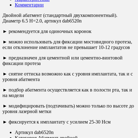
Комментарии
Двойной абатмент (стандартный двухкомпонентный).
Диаметр 6.5 H=2.0, артикул dab6520n
► рекомендуется для одиночных коронок
► можно использовать для фиксации мостовидного протеза,
если отклонение имплантатов не превышает 10-12 градусов
► предназначен для цементной или цементно-винтовой
фиксации протеза
► снятие оттиска возможно как с уровня имплантата, так и с
уровня абатмента
► подбор абатмента осуществляется как в полости рта, так и
на модели
► модифицировать (подтачивать) можно только по высоте до
уровня лазерной метки
► фиксируется к имплантату с усилием 25-30 Нсм
Артикул
dab6520n
Категория
Абатмент двойной