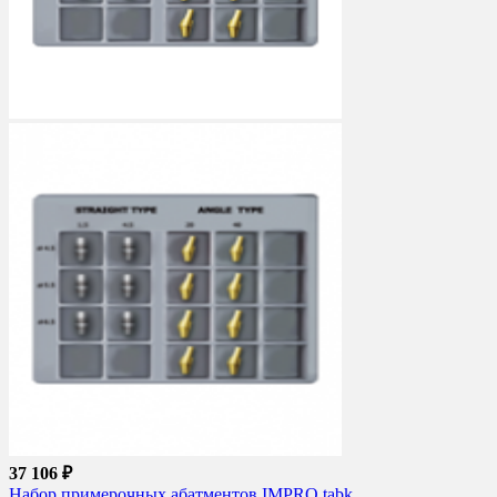
37 106 ₽
Набор примерочных абатментов IMPRO tabk