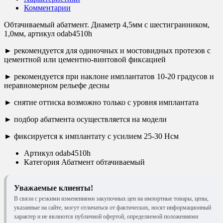
Комментарии
Обтачиваемый абатмент. Диаметр 4,5мм с шестигранником,
1,0мм, артикул odab4510h
► рекомендуется для одиночных и мостовидных протезов с
цементной или цементно-винтовой фиксацией
► рекомендуется при наклоне имплантатов 10-20 градусов и
неравномерном рельефе десны
► снятие оттиска возможно только с уровня имплантата
► подбор абатмента осуществляется на модели
► фиксируется к имплантату с усилием 25-30 Нсм
Артикул
odab4510h
Категория
Абатмент обтачиваемый
Уважаемые клиенты!
В связи с резкими изменениями закупочных цен на импортные товары, цены,
указанные на сайте, могут отличаться от фактических, носят информационный
характер и не являются публичной офертой, определяемой положениями