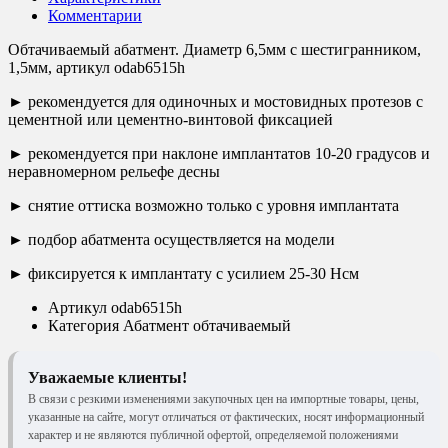
Комментарии
Обтачиваемый абатмент. Диаметр 6,5мм с шестигранником,
1,5мм, артикул odab6515h
► рекомендуется для одиночных и мостовидных протезов с
цементной или цементно-винтовой фиксацией
► рекомендуется при наклоне имплантатов 10-20 градусов и
неравномерном рельефе десны
► снятие оттиска возможно только с уровня имплантата
► подбор абатмента осуществляется на модели
► фиксируется к имплантату с усилием 25-30 Нсм
Артикул
odab6515h
Категория
Абатмент обтачиваемый
Уважаемые клиенты!
В связи с резкими изменениями закупочных цен на импортные товары, цены,
указанные на сайте, могут отличаться от фактических, носят информационный
характер и не являются публичной офертой, определяемой положениями