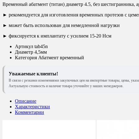
Временный абатмент (титан) диаметр 4.5, без шестигранника, а
► рекомендуется для изготовления временных протезов с цем
► может быть использован для немедленной нагрузки
► фиксируется к имплантату с усилием 15-20 Нсм
Артикул
tab45n
Диаметр
4,5мм
Категория
Абатмент временный
Уважаемые клиенты!
В связи с резкими изменениями закупочных цен на импортные товары, цены, указ
Актуальную стоимость и наличие товара уточняйте у наших менеджеров.
Описание
Характеристики
Комментарии