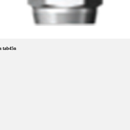
а tab45n