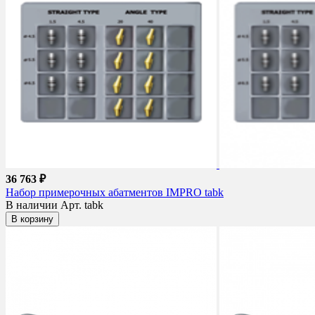
36 763 ₽
Набор примерочных абатментов IMPRO tabk
В наличии
Арт. tabk
В корзину