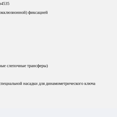
b4535
сокклюзионной) фиксацией
овые слепочные трансферы)
специальной насадки для динамометрического ключа