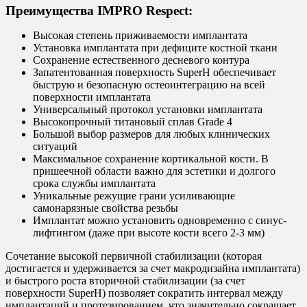
Преимущества IMPRO Respect:
Высокая степень приживаемости имплантата
Установка имплантата при дефиците костной ткани
Сохранение естественного десневого контура
Запатентованная поверхность SuperH обеспечивает
быструю и безопасную остеоинтеграцию на всей
поверхности имплантата
Универсальный протокол установки имплантата
Высокопрочный титановый сплав Grade 4
Большой выбор размеров для любых клинических
ситуаций
Максимальное сохранение кортикальной кости. В
пришеечной области важно для эстетики и долгого
срока службы имплантата
Уникальные режущие грани усиливающие
самонарязные свойства резьбы
Имплантат можно установить одновременно с синус-
лифтингом (даже при высоте кости всего 2-3 мм)
Сочетание высокой первичной стабилизации (которая
достигается и удерживается за счет макродизайна имплантата)
и быстрого роста вторичной стабилизации (за счет
поверхности SuperH) позволяет сократить интервал между
имплантаций и протезированием, что значительно сокращает