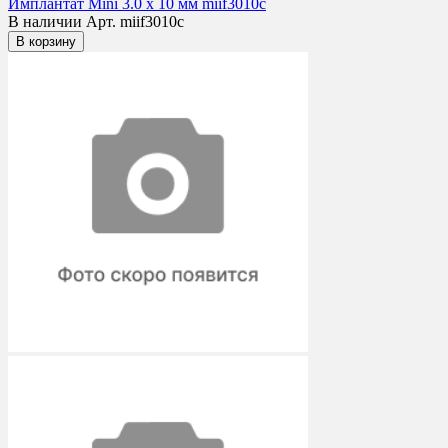
Имплантат Mini 3.0 x 10 мм miif3010c
В наличии
Арт. miif3010c
В корзину