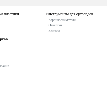
ой пластики
Инструменты для ортопедов
Коронкосниматели
Отвертки
Римеры
ргов
изайна