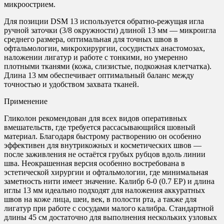
микроострием.
Для позиции DSM 13 используется обратно-режущая игла
ручной заточки (3/8 окружности) длиной 13 мм — микроигла
среднего размера, оптимальная для точных швов в
офтальмологии, микрохирургии, сосудистых анастомозах,
наложении лигатур и работе с тонкими, но умеренно
плотными тканями (кожа, слизистые, подкожная клетчатка).
Длина 13 мм обеспечивает оптимальный баланс между
точностью и удобством захвата тканей.
Применение
Гликолон рекомендован для всех видов оперативных
вмешательств, где требуется рассасывающийся шовный
материал. Благодаря быстрому растворению он особенно
эффективен для внутрикожных и косметических швов —
после заживления не остаётся грубых рубцов вдоль линии
шва. Неокрашенная версия особенно востребована в
эстетической хирургии и офтальмологии, где минимальная
заметность нити имеет значение. Калибр 6-0 (0.7 EP) и длина
иглы 13 мм идеально подходят для наложения аккуратных
швов на коже лица, шеи, век, в полости рта, а также для
лигатур при работе с сосудами малого калибра. Стандартной
длины 45 см достаточно для выполнения нескольких узловых