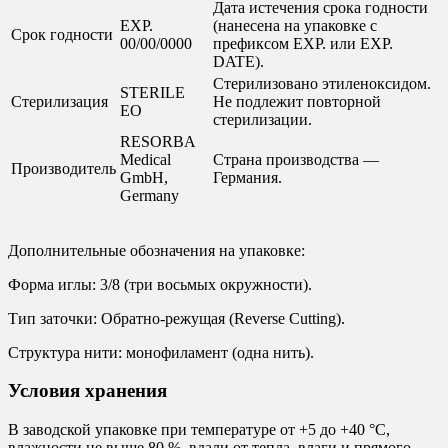
Дата истечения срока годности
EXP.
(нанесена на упаковке с
Срок годности
00/00/0000
префиксом EXP. или EXP.
DATE).
Стерилизовано этиленоксидом.
STERILE
Стерилизация
Не подлежит повторной
EO
стерилизации.
RESORBA
Medical
Страна производства —
Производитель
GmbH,
Германия.
Germany
Дополнительные обозначения на упаковке:
Форма иглы: 3/8 (три восьмых окружности).
Тип заточки: Обратно-режущая (Reverse Cutting).
Структура нити: монофиламент (одна нить).
Условия хранения
В заводской упаковке при температуре от +5 до +40 °С,
влажности не выше 80 %, вдали от тепла, влаги и прямого