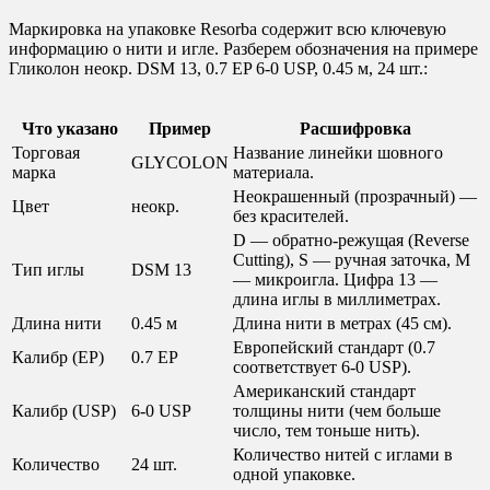
Маркировка на упаковке Resorba содержит всю ключевую
информацию о нити и игле. Разберем обозначения на примере
Гликолон неокр. DSM 13, 0.7 EP 6-0 USP, 0.45 м, 24 шт.:
Что указано
Пример
Расшифровка
Торговая
Название линейки шовного
GLYCOLON
марка
материала.
Неокрашенный (прозрачный) —
Цвет
неокр.
без красителей.
D — обратно-режущая (Reverse
Cutting), S — ручная заточка, M
Тип иглы
DSM 13
— микроигла. Цифра 13 —
длина иглы в миллиметрах.
Длина нити
0.45 м
Длина нити в метрах (45 см).
Европейский стандарт (0.7
Калибр (EP)
0.7 EP
соответствует 6-0 USP).
Американский стандарт
Калибр (USP)
6-0 USP
толщины нити (чем больше
число, тем тоньше нить).
Количество нитей с иглами в
Количество
24 шт.
одной упаковке.