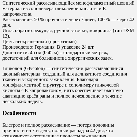
Синтетический рассасывающийся монофиламентный шовный
материал из сополимера гликолевой кислоты и Е-
капролактона.
Рассасывание: 50 % прочности через 7 дней, 100 % — через 42
дня.
Игла: обратно-режущая, ручной заточки, микроигла (тип DSM
13).
Цвет: неокрашенный (прозрачный).
Производство: Германия. В упаковке 24 шт.
Длина нити: 45 см (0.45 м) – стандартный метраж,
достаточный для большинства хирургических задач.
Гликолон (Glycolon) — синтетический рассасывающийся
шовный материал, созданный для деликатного соединения
тканей и ускоренного заживления. Благодаря
монофиламентной структуре и сополимеру гликолевой
кислоты с Е-капролактоном, нить обеспечивает быструю
адаптацию краёв раны и полное исчезновение в течение
нескольких недель.
Особенности
Быстрое и полное рассасывание — потеря половины
прочности на 7-й день, полный распад за 42 дня, что
стимулирует естественные процессы заживления.