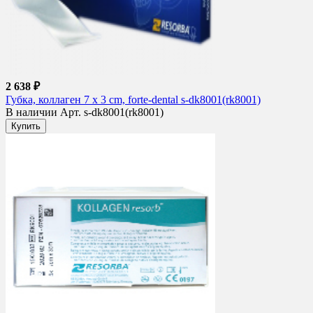
2 638 ₽
Губка, коллаген 7 x 3 cm, forte-dental s-dk8001(rk8001)
В наличии
Арт. s-dk8001(rk8001)
Купить