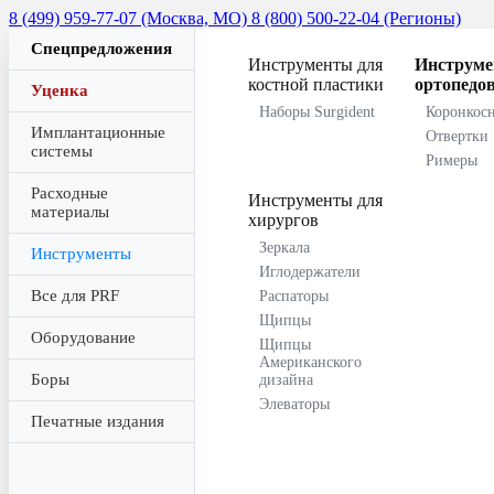
8 (499) 959-77-07 (Москва, МО)
8 (800) 500-22-04 (Регионы)
Спецпредложения
Инструменты для
Инструме
костной пластики
ортопедо
Уценка
Наборы Surgident
Коронкос
Имплантационные
Отвертки
системы
Римеры
Расходные
Инструменты для
материалы
хирургов
Зеркала
Инструменты
Иглодержатели
Все для PRF
Распаторы
Щипцы
Оборудование
Щипцы
Американского
Боры
дизайна
Элеваторы
Печатные издания