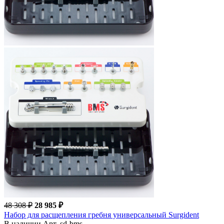
48 308 ₽
28 985 ₽
Набор для расщепления гребня универсальный Surgident
В наличии
Арт. sd-bms