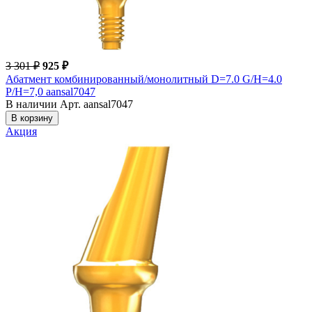
3 301 ₽
925 ₽
Абатмент комбинированный/монолитный D=7.0 G/H=4.0
P/H=7,0 aansal7047
В наличии
Арт. aansal7047
В корзину
Акция