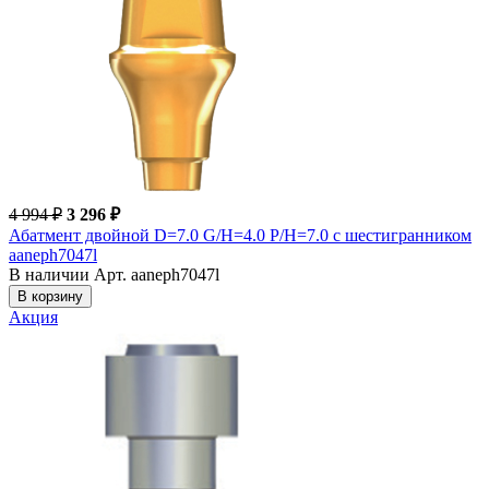
4 994 ₽
3 296 ₽
Абатмент двойной D=7.0 G/H=4.0 P/H=7.0 с шестигранником
aaneph7047l
В наличии
Арт. aaneph7047l
В корзину
Акция