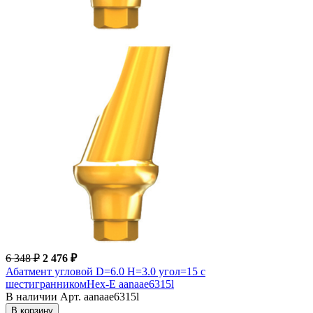
6 348 ₽
2 476 ₽
Абатмент угловой D=6.0 H=3.0 угол=15 с
шестигранникомHex-E aanaae6315l
В наличии
Арт. aanaae6315l
В корзину