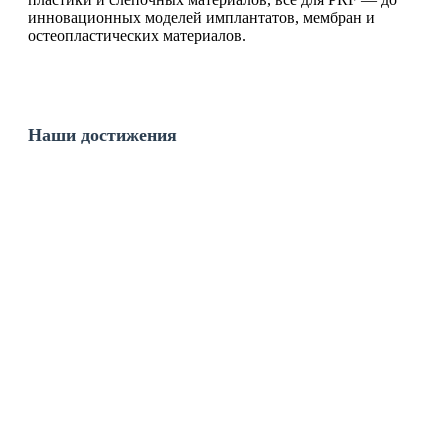
инновационных моделей имплантатов, мембран и
остеопластических материалов.
Наши достижения
10+
лет на рынке
69
регионов России