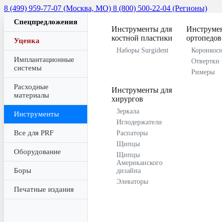
8 (499) 959-77-07 (Москва, МО)
8 (800) 500-22-04 (Регионы)
Спецпредложения
Инструменты для
Инструме
костной пластики
ортопедов
Уценка
Наборы Surgident
Коронкос
Имплантационные
Отвертки
системы
Римеры
Расходные
Инструменты для
материалы
хирургов
Зеркала
Инструменты
Иглодержатели
Все для PRF
Распаторы
Щипцы
Оборудование
Щипцы
Американского
Боры
дизайна
Элеваторы
Печатные издания