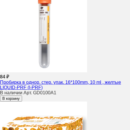
84 ₽
Пробирка в однор. стер. упак. 16*100mm, 10 ml , желтые
LIQUID-PRF (I-PRF)
В наличии
Арт. GD0100A1
В корзину