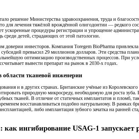
ало решение Министерства здравоохранения, труда и благосост
то для лечения тяжёлой врождённой олигодонтии — редкого сост
ет ускоренные процедуры регистрации и упрощение администрат
ь среди детей, страдающих от этой патологии.
ом доверии инвесторов. Компания Toregem BioPharma привлекла 
и субсидий превысил 29 миллионов долларов. Эти средства план
альнейшую оптимизацию производственных процессов. При усл
считывает вывести препарат на рынок в 2030-х годах.
в области тканевой инженерии
ования и в других странах. Британские учёные из Королевского
тировать природную микросреду, необходимую для роста зуба.
ых тканей. В отличие от статичных имплантатов и пломб, тако
 временем восстанавливаться подобно натуральному. В рамках б
сплантацией, либо имплантация зубного зачатка на ранней стад
как ингибирование USAG-1 запускает р