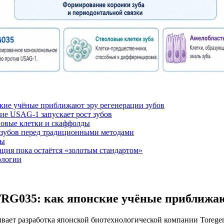
кие учёные приближают эру регенерации зубов
ие USAG-1 запускает рост зубов
ловые клетки и скаффолды
зубов перед традиционными методами
сы
ция пока остаётся «золотым стандартом»
ологии
RG035: как японские учёные приближаю
ает разработка японской биотехнологической компании Toregem 