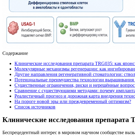
Содержание
Клинические исследования препарата TRG035: как японс
Молекулярные механизмы регенерации: как ингибирован
Другие направления регенеративной стоматологии: ство
Потенциальные преимущества технологии выращивания 
Существенные ограничения, риски и нерешённые вопро
Сравнение с существующими методами: почему импланта
Реалистичный прогноз и дорожная карта внедрения техн
На пороге новой эры или преждевременный оптимизм?
Список источников
Клинические исследования препарата T
Беспрецедентный интерес в мировом научном сообществе вызыв