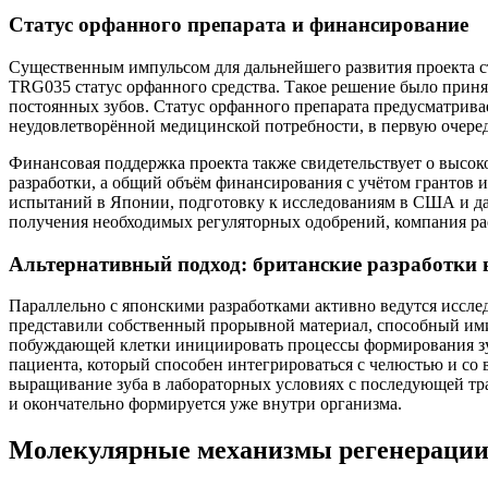
Статус орфанного препарата и финансирование
Существенным импульсом для дальнейшего развития проекта ст
TRG035 статус орфанного средства. Такое решение было приня
постоянных зубов. Статус орфанного препарата предусматрива
неудовлетворённой медицинской потребности, в первую очеред
Финансовая поддержка проекта также свидетельствует о высок
разработки, а общий объём финансирования с учётом грантов 
испытаний в Японии, подготовку к исследованиям в США и д
получения необходимых регуляторных одобрений, компания рас
Альтернативный подход: британские разработки 
Параллельно с японскими разработками активно ведутся исслед
представили собственный прорывной материал, способный ими
побуждающей клетки инициировать процессы формирования зубн
пациента, который способен интегрироваться с челюстью и со
выращивание зуба в лабораторных условиях с последующей тран
и окончательно формируется уже внутри организма.
Молекулярные механизмы регенерации: 