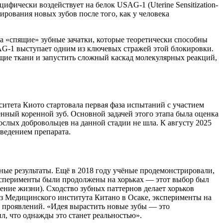
ически воздействует на белок USAG-1 (Uterine Sensitization-
ирования новых зубов после того, как у человека
а «спящие» зубные зачатки, которые теоретически способны
AG-1 выступает одним из ключевых стражей этой блокировки.
ие ткани и запустить сложный каскад молекулярных реакций,
ситета Киото стартовала первая фаза испытаний с участием
ённый коренной зуб. Основной задачей этого этапа была оценка
слых добровольцев на данной стадии не шла. К августу 2025
введением препарата.
ные результаты. Ещё в 2018 году учёные продемонстрировали,
сперименты были продолжены на хорьках — этот выбор был
ение жизни). Сходство зубных паттернов делает хорьков
з Медицинского института Китано в Осаке, эксперименты на
 проявлений. «Идея вырастить новые зубы — это
л, что однажды это станет реальностью».