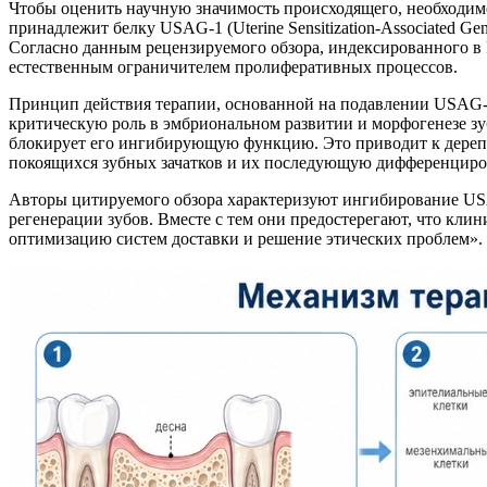
Чтобы оценить научную значимость происходящего, необходимо
принадлежит белку USAG-1 (Uterine Sensitization-Associated G
Согласно данным рецензируемого обзора, индексированного в 
естественным ограничителем пролиферативных процессов.
Принцип действия терапии, основанной на подавлении USAG-1
критическую роль в эмбриональном развитии и морфогенезе з
блокирует его ингибирующую функцию. Это приводит к дереп
покоящихся зубных зачатков и их последующую дифференциро
Авторы цитируемого обзора характеризуют ингибирование US
регенерации зубов. Вместе с тем они предостерегают, что кли
оптимизацию систем доставки и решение этических проблем».