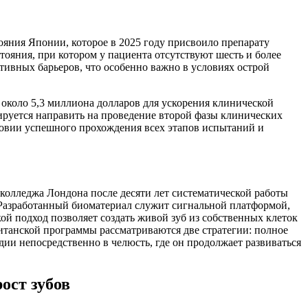
ояния Японии, которое в 2025 году присвоило препарату
ояния, при котором у пациента отсутствуют шесть и более
ивных барьеров, что особенно важно в условиях острой
около 5,3 миллиона долларов для ускорения клинической
ируется направить на проведение второй фазы клинических
овии успешного прохождения всех этапов испытаний и
 колледжа Лондона после десяти лет систематической работы
 Разработанный биоматериал служит сигнальной платформой,
й подход позволяет создать живой зуб из собственных клеток
ританской программы рассматриваются две стратегии: полное
ии непосредственно в челюсть, где он продолжает развиваться
ост зубов