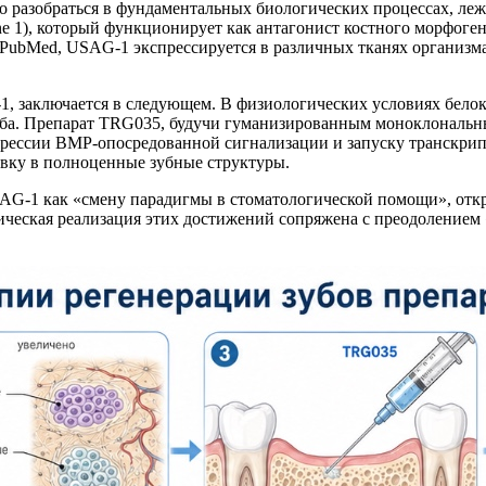
 разобраться в фундаментальных биологических процессах, лежа
ene 1), который функционирует как антагонист костного морфоген
PubMed, USAG-1 экспрессируется в различных тканях организма,
, заключается в следующем. В физиологических условиях бело
уба. Препарат TRG035, будучи гуманизированным моноклональны
рессии BMP-опосредованной сигнализации и запуску транскрип
вку в полноценные зубные структуры.
AG-1 как «смену парадигмы в стоматологической помощи», от
ническая реализация этих достижений сопряжена с преодолением