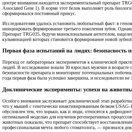
центре внимания находится экспериментальный препарат TRG03
Associated Gene 1). В норме этот белок выполняет роль биолог
сформировался постоянный прикус.
Исследователям удалось установить любопытный факт: в геном
инициировать формирование третьего поколения зубов. Однако
Препарат TRG035, будучи моноклональным антителом, нацелен
кульминацией которых становится формирование новой зубной
Первая фаза испытаний на людях: безопасность 
Переход от лабораторных экспериментов к клинической практик
людей. В исследование вошли 30 взрослых мужчин в возрасте о
безопасности препарата и мониторинг потенциальных побочных
года первая фаза была успешно завершена, и исследователи не
Доклинические эксперименты: успехи на животн
Особого внимания заслуживает доклинический этап разработки
что у мышей с генетически инактивированным белком USAG-1
обусловлен тем, что хорьки, как и люди, относятся к дифиодо
оптимальной моделью для изучения регенеративных процессов
животных показали, что препарат способствует восстановлен
профессиональная мечта любого стоматолога, — признался докт