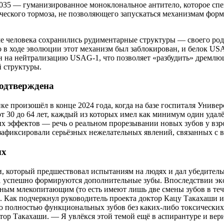
5 — гуманизированное моноклональное антитело, которое специф
ического тормоза, не позволяющего запускаться механизмам форм
е человека сохранились рудиментарные структуры — своего род
 в ходе эволюции этот механизм был заблокирован, и белок US
 на нейтрализацию USAG-1, что позволяет «разбудить» дремлющ
 структуры.
подтверждена
е произошёл в конце 2024 года, когда на базе госпиталя Универ
т 30 до 64 лет, каждый из которых имел как минимум один удал
 эффектов — речь о реальном прорезывании новых зубов у взро
 зафиксировали серьёзных нежелательных явлений, связанных с 
ых
, который предшествовал испытаниям на людях и дал убедитель
 успешно формируются дополнительные зубы. Впоследствии эк
нтным млекопитающим (то есть имеют лишь две смены зубов в теч
. Как подчеркнул руководитель проекта доктор Кацу Такахаши и
ию полностью функциональных зубов без каких-либо токсических
ор Такахаши. — Я увлёкся этой темой ещё в аспирантуре и вери