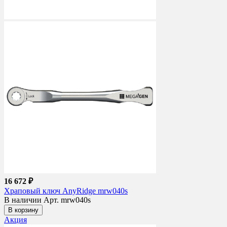
16 672 ₽
Храповый ключ AnyRidge mrw040s
В наличии
Арт. mrw040s
В корзину
Акция