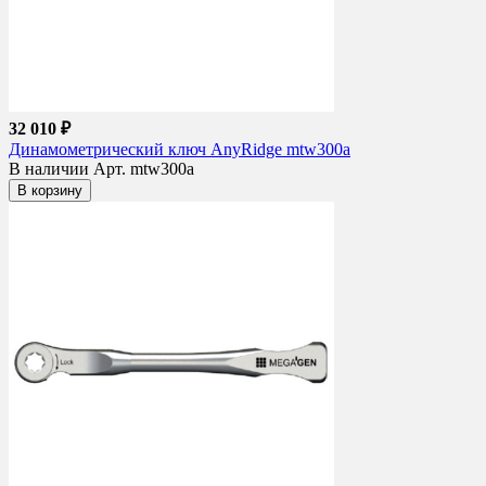
32 010 ₽
Динамометрический ключ AnyRidge mtw300a
В наличии
Арт. mtw300a
В корзину