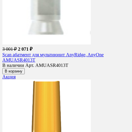
3 001 ₽
2 071 ₽
Scan абатмент для мультиюнит AnyRidge, AnyOne
AMUASR4013T
В наличии
Арт. AMUASR4013T
В корзину
Акция