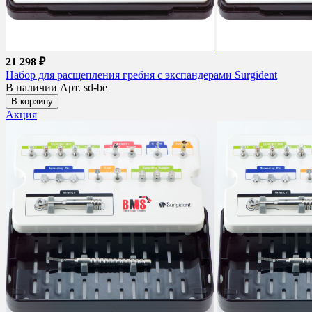
21 298 ₽
Набор для расщепления гребня с экспандерами Surgident
В наличии
Арт. sd-be
В корзину
Акция